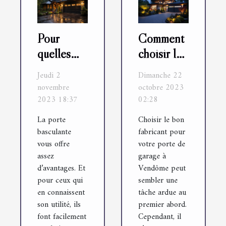
Pour
Comment
quelles
choisir le
raisons
bon
Jeudi 2
Dimanche 22
choisir
fabricant
novembre
octobre 2023
une porte
pour votre
2023 18:37
02:28
basculante
porte de
La porte
Choisir le bon
pour votre
garage à
basculante
fabricant pour
garage ?
Vendôme
vous offre
votre porte de
assez
garage à
d’avantages. Et
Vendôme peut
pour ceux qui
sembler une
en connaissent
tâche ardue au
son utilité, ils
premier abord.
font facilement
Cependant, il