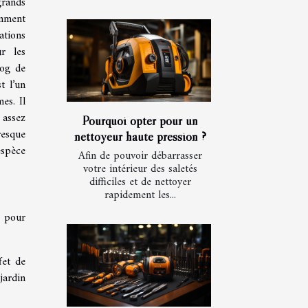
grands
omment
ations
ur les
log de
t l’un
es. Il
 assez
Pourquoi opter pour un
resque
nettoyeur haute pression ?
’espèce
Afin de pouvoir débarrasser
votre intérieur des saletés
difficiles et de nettoyer
rapidement les...
s pour
fet de
jardin