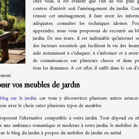
chez vous, il est évident que l’un de vos plus 
centres d’intérêt soit l’aménagement du jardin. C
réussir cet aménagement, il faut avoir les inform
adéquates, connaître les techniques idoines. Po
apprendre, nous vous proposons de recourir au b
jardin. De nos jours, il est indéniable qu’internet es
des facteurs essentiels qui facilitent la vie des homm
aide notamment à s’éduquer, à s’informer et à avoir
de connaissances sur plusieurs choses et dans p
tous les domaines. A cet effet, il suffit dans le cas d
ement.
isir vos meubles de jardin
blog sur le jardin
, car vous y découvrirez plusieurs autres astuce
vous avez le choix entre plusieurs types de meubles.
posent l’alternative compatible à votre jardin. Tout dépend en ef
our une ambiance romantique et moderne à votre jardin, le mobilier de 
sur le blog du jardin à propos du mobilier de jardin en métal.