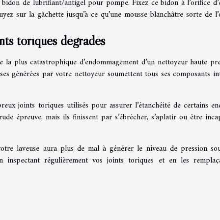
idon de lubrifiant/antigel pour pompe. Fixez ce bidon à l’orifice d’
yez sur la gâchette jusqu’à ce qu’une mousse blanchâtre sorte de l’o
nts toriques dégradés
me la plus catastrophique d’endommagement d’un nettoyeur haute pre
tenses générées par votre nettoyeur soumettent tous ses composants in
ux joints toriques utilisés pour assurer l’étanchéité de certains end
de épreuve, mais ils finissent par s’ébrécher, s’aplatir ou être inca
votre laveuse aura plus de mal à générer le niveau de pression sou
n inspectant régulièrement vos joints toriques et en les remplaç