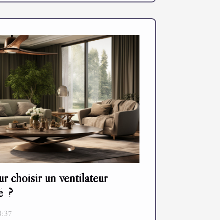
r choisir un ventilateur
é ?
8:37