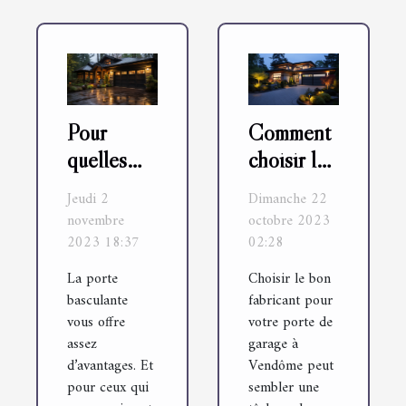
Pour
Comment
quelles
choisir le
raisons
bon
Jeudi 2
Dimanche 22
choisir
fabricant
novembre
octobre 2023
une porte
pour votre
2023 18:37
02:28
basculante
porte de
La porte
Choisir le bon
pour votre
garage à
basculante
fabricant pour
garage ?
Vendôme
vous offre
votre porte de
assez
garage à
d’avantages. Et
Vendôme peut
pour ceux qui
sembler une