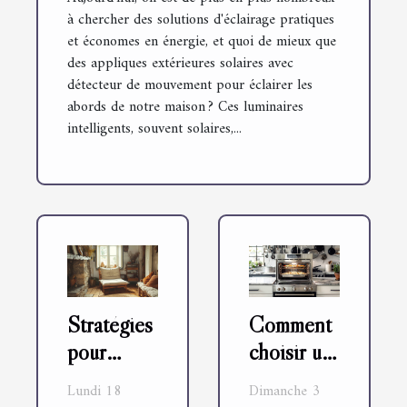
à chercher des solutions d'éclairage pratiques
et économes en énergie, et quoi de mieux que
des appliques extérieures solaires avec
détecteur de mouvement pour éclairer les
abords de notre maison ? Ces luminaires
intelligents, souvent solaires,...
Stratégies
Comment
pour
choisir un
maximiser
four
Lundi 18
Dimanche 3
l’espace et
combiné