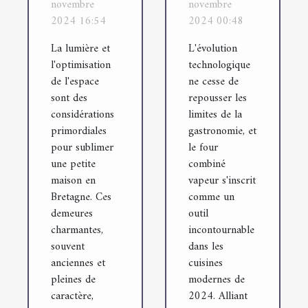
novembre
novembre
la lumière
vapeur
2024 16:54
2024 00:48
dans une
adapté à
La lumière et
L'évolution
petite
vos
l'optimisation
technologique
maison
besoins en
de l'espace
ne cesse de
sont des
repousser les
bretonne
2024
considérations
limites de la
primordiales
gastronomie, et
pour sublimer
le four
une petite
combiné
maison en
vapeur s'inscrit
Bretagne. Ces
comme un
demeures
outil
charmantes,
incontournable
souvent
dans les
anciennes et
cuisines
pleines de
modernes de
caractère,
2024. Alliant