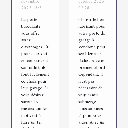
novembre
octobre 2023
une porte
pour votre
2023 18:37
02:28
basculante
porte de
La porte
Choisir le bon
pour votre
garage à
basculante
fabricant pour
garage ?
Vendôme
vous offre
votre porte de
assez
garage à
d’avantages. Et
Vendôme peut
pour ceux qui
sembler une
en connaissent
tâche ardue au
son utilité, ils
premier abord.
font facilement
Cependant, il
ce choix pour
n’est pas
leur garage. Si
nécessaire de
vous désirez
vous sentir
savoir les
submergé –
raisons qui les
nous sommes
motivent à
là pour vous
faire un tel
aider. Avec un