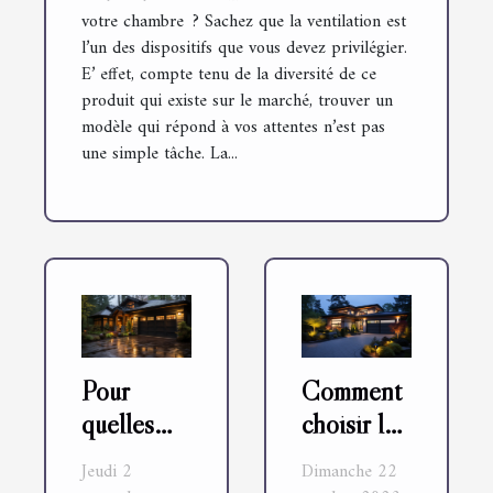
votre chambre ? Sachez que la ventilation est
l’un des dispositifs que vous devez privilégier.
E’ effet, compte tenu de la diversité de ce
produit qui existe sur le marché, trouver un
modèle qui répond à vos attentes n’est pas
une simple tâche. La...
Pour
Comment
quelles
choisir le
raisons
bon
Jeudi 2
Dimanche 22
choisir
fabricant